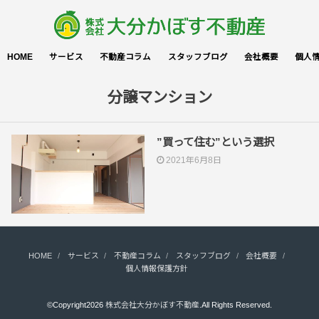
HOME
サービス
不動産コラム
スタッフブログ
会社概要
個人
分譲マンション
”買って住む”という選択
2021年6月8日
HOME
サービス
不動産コラム
スタッフブログ
会社概要
個人情報保護方針
©Copyright2026
株式会社大分かぼす不動産
.All Rights Reserved.