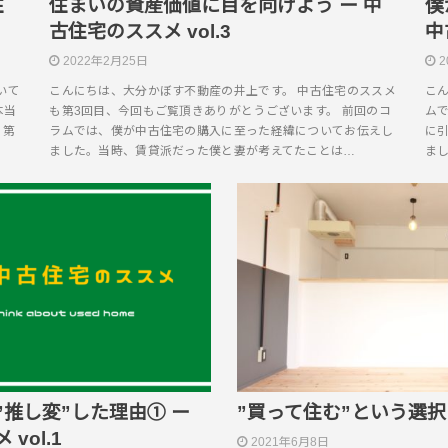
住
住まいの資産価値に目を向けよう ー 中
僕
古住宅のススメ vol.3
中
2022年2月25日
2
いて
こんにちは、大分かぼす不動産の井上です。 中古住宅のススメ
こ
本当
も第3回目、今回もご覧頂きありがとうございます。 前回のコ
ム
、第
ラムでは、僕が中古住宅の購入に至った経緯についてお伝えし
に
ました。当時、賃貸派だった僕と妻が考えてたことは…
ま
推し変”した理由① ー
”買って住む”という選択
vol.1
2021年6月8日