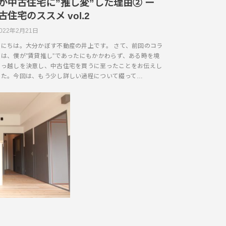
が中古住宅に”推し変”した理由② ー
古住宅のススメ vol.2
022年2月21日
んにちは。大分かぼす不動産の井上です。 さて、前回のコラ
では、僕が”賃貸推し”であったにもかかわらず、ある時を境
引っ越しを決意し、中古住宅を買うに至ったことをお伝えし
した。今回は、もう少し詳しい過程について綴って…