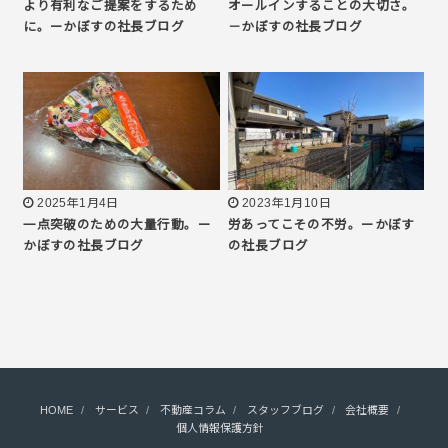
より有利なご提案をするため
オールインすることの大切さ。
に。ーかぼすの社長ブログ
－かぼすの社長ブログ
2025年1月4日
2023年1月10日
一点突破のための大量行動。ー
労あってこその不労。ーかぼす
かぼすの社長ブログ
の社長ブログ
HOME
サービス
不動産コラム
スタッフブログ
会社概要
個人情報保護方針